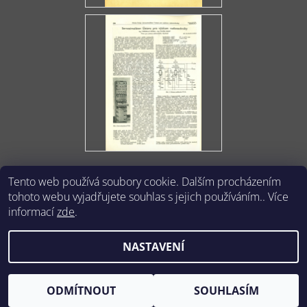
Tento web používá soubory cookie. Dalším procházením
tohoto webu vyjadřujete souhlas s jejich používáním.. Více
informací
zde
.
NASTAVENÍ
2026 © Počítače z Pardubic, všechna práva vyhrazena
Upravit
nastavení cookies
Vytvořil Shoptet
ODMÍTNOUT
SOUHLASÍM